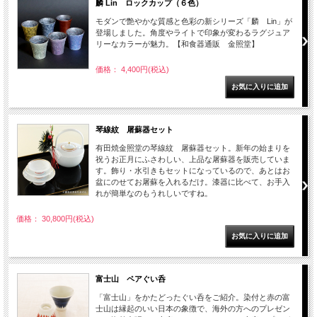
麟 Lin ロックカップ（６色）
モダンで艶やかな質感と色彩の新シリーズ「麟 Lin」が
登場しました。角度やライトで印象が変わるラグジュア
リーなカラーが魅力。【和食器通販 金照堂】
価格： 4,400円(税込)
琴線紋 屠蘇器セット
有田焼金照堂の琴線紋 屠蘇器セット。新年の始まりを
祝うお正月にふさわしい、上品な屠蘇器を販売していま
す。飾り・水引きもセットになっているので、あとはお
盆にのせてお屠蘇を入れるだけ。漆器に比べて、お手入
れが簡単なのもうれしいですね。
価格： 30,800円(税込)
富士山 ペアぐい呑
「富士山」をかたどったぐい呑をご紹介。染付と赤の富
士山は縁起のいい日本の象徴で、海外の方へのプレゼン