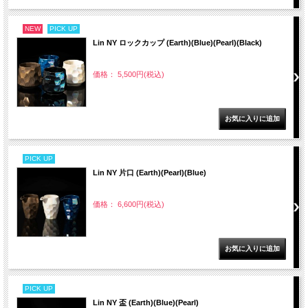
NEW
PICK UP
Lin NY ロックカップ (Earth)(Blue)(Pearl)(Black)
価格： 5,500円(税込)
PICK UP
Lin NY 片口 (Earth)(Pearl)(Blue)
価格： 6,600円(税込)
PICK UP
Lin NY 盃 (Earth)(Blue)(Pearl)