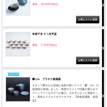
価格： 38,500円(税込)
朱巻干支 十二支平盃
価格： 2,750円(税込)
PICK UP
麟 Lin プラチナ旅酒器
モダンで艶やかな質感と色彩の新シリーズ「麟 Lin」の
旅酒器が登場しました。角度やライトで印象が変わるラ
グジュアリーなカラーが魅力。入れ子になった酒器セッ
ト。新色エメラルドがステキです。【和食器通販 金照
堂】