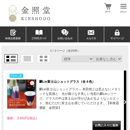
1 / 1ページ
（全20件）
PICK UP
麟Lin富士山ショットグラス（全４色）
麟Lin富士山ショットグラス～ 有田焼とは思えないメタリ
ックな質感と、光が織りなす美しい光彩の麟Linシリー
ズ。グラスの中は富士山が浮かびあがるようなシルエッ
ト。飲むたびに富士山を感じていただけます。【和食器
通販 金照堂】
価格： 3,850円(税込)