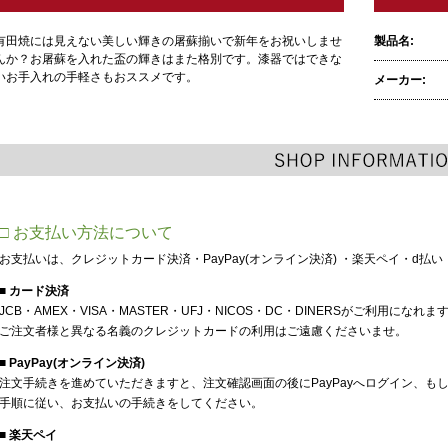
有田焼には見えない美しい輝きの屠蘇揃いで新年をお祝いしませ
製品名:
んか？お屠蘇を入れた盃の輝きはまた格別です。漆器ではできな
いお手入れの手軽さもおススメです。
メーカー:
□ お支払い方法について
お支払いは、クレジットカード決済・PayPay(オンライン決済) ・楽天ペイ・d
■ カード決済
JCB・AMEX・VISA・MASTER・UFJ・NICOS・DC・DINERSがご利用になれま
ご注文者様と異なる名義のクレジットカードの利用はご遠慮くださいませ。
■ PayPay(オンライン決済)
注文手続きを進めていただきますと、注文確認画面の後にPayPayへログイン、もし
手順に従い、お支払いの手続きをしてください。
■ 楽天ペイ