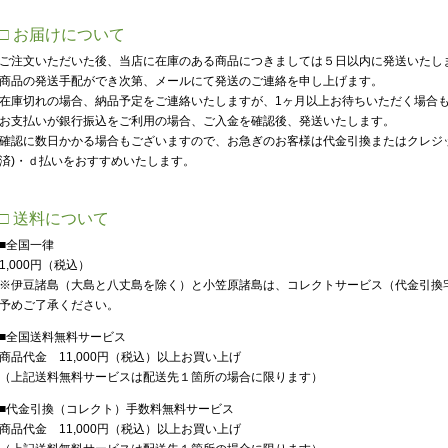
□ お届けについて
ご注文いただいた後、当店に在庫のある商品につきましては５日以内に発送いたし
商品の発送手配ができ次第、メールにて発送のご連絡を申し上げます。
在庫切れの場合、納品予定をご連絡いたしますが、1ヶ月以上お待ちいただく場合
お支払いが銀行振込をご利用の場合、ご入金を確認後、発送いたします。
確認に数日かかる場合もございますので、お急ぎのお客様は代金引換またはクレジット
済)・ｄ払いをおすすめいたします。
□ 送料について
■全国一律
1,000円（税込）
※伊豆諸島（大島と八丈島を除く）と小笠原諸島は、コレクトサービス（代金引換
予めご了承ください。
■全国送料無料サービス
商品代金 11,000円（税込）以上お買い上げ
（上記送料無料サービスは配送先１箇所の場合に限ります）
■代金引換（コレクト）手数料無料サービス
商品代金 11,000円（税込）以上お買い上げ