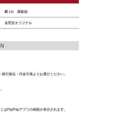
麟 Lin 屠蘇揃
金照堂オリジナル
払い・銀行振込・代金引換よりお選びください。
す。
くはPayPayアプリの画面が表示されます。