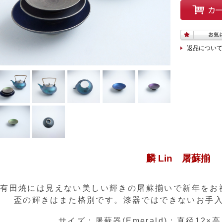
返品につい
麟 Lin 屠蘇揃
有田焼には見えない美しい輝きの屠蘇揃いで新年をお
盃の輝きはまた格別です。漆器ではできないお手
サイズ：屠蘇器(Emerald)：直径12×高