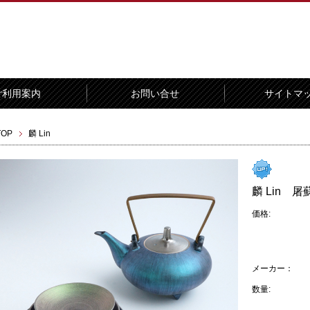
ご利用案内
お問い合せ
サイトマ
TOP
麟 Lin
麟 Lin 屠
価格:
メーカー：
数量: