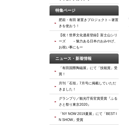
特集ページ
肥前・有田 箸置きプロジェクト～箸置
きを使おう！
【祝！世界文化遺産登録】富士山シリ
ーズ －魅力ある日本のおみやげ、
お祝い事にもー
ニュース・新着情報
「有田国際陶磁展」にて「技能賞」受
賞！
月刊「石垣」7月号に掲載していただ
きました！
グランプリ／観光庁長官賞受賞『ふる
さと祭り東京2020』
「NY NOW 2019夏展」にて「BEST I
N SHOW」受賞