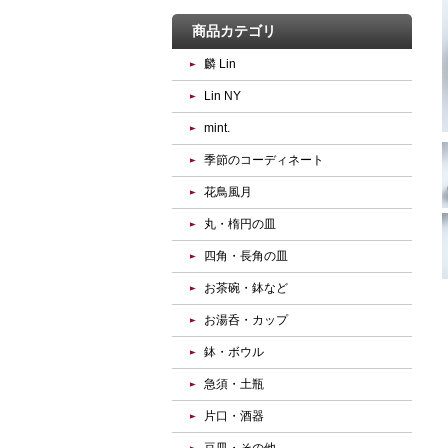
商品カテゴリ
麟 Lin
Lin NY
mint.
季節のコーディネート
花鳥風月
丸・楕円の皿
四角・長角の皿
お茶碗・鉢など
お湯呑・カップ
鉢・ボウル
急須・土瓶
片口・酒器