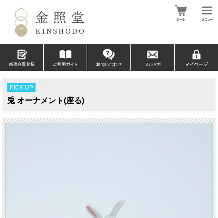
PICK UP
兎 オーナメント(座る)