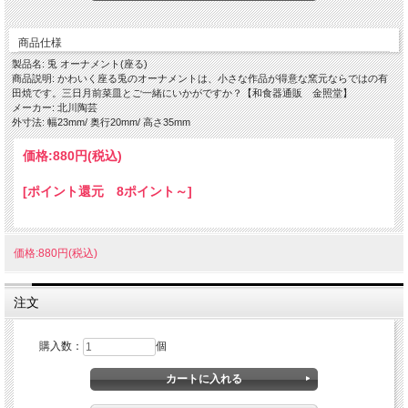
す
商品仕様
サイズ：約2.3×2×高さ3.5cm
製品名: 兎 オーナメント(座る)
商品説明: かわいく座る兎のオーナメントは、小さな作品が得意な窯元ならではの有
田焼です。三日月前菜皿とご一緒にいかがですか？【和食器通販 金照堂】
メーカー: 北川陶芸
外寸法: 幅23mm/ 奥行20mm/ 高さ35mm
価格:
880円
(税込)
[ポイント還元 8ポイント～]
価格:880円(税込)
注文
購入数：
個