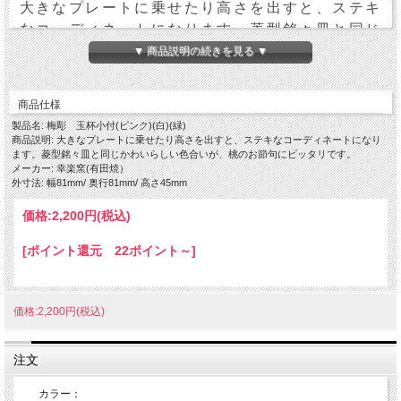
大きなプレートに乗せたり高さを出すと、ステキ
なコーディネートになります。菱型銘々皿と同じ
かわいらしい色合いが、桃のお節句にピッタリで
▼ 商品説明の続きを見る ▼
す。
商品仕様
直径8.1×H4.5cm
製品名: 梅彫 玉杯小付(ピンク)(白)(緑)
商品説明: 大きなプレートに乗せたり高さを出すと、ステキなコーディネートになり
ます。菱型銘々皿と同じかわいらしい色合いが、桃のお節句にピッタリです。
メーカー: 幸楽窯(有田焼）
外寸法: 幅81mm/ 奥行81mm/ 高さ45mm
価格:
2,200円
(税込)
[ポイント還元 22ポイント～]
価格:2,200円(税込)
注文
カラー：