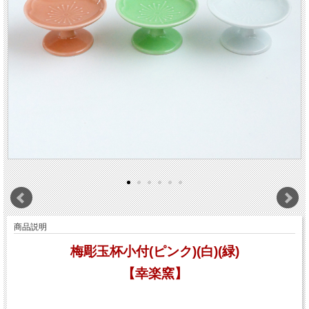
商品説明
梅彫玉杯小付(ピンク)(白)(緑)
【幸楽窯】