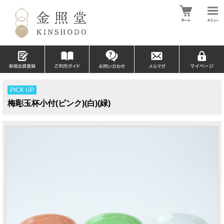
PICK UP
梅彫玉杯小付(ピンク)(白)(緑)