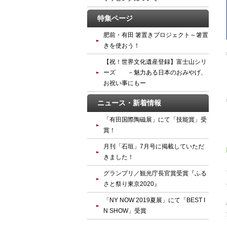
特集ページ
肥前・有田 箸置きプロジェクト～箸置
きを使おう！
【祝！世界文化遺産登録】富士山シリ
ーズ －魅力ある日本のおみやげ、
お祝い事にもー
ニュース・新着情報
「有田国際陶磁展」にて「技能賞」受
賞！
月刊「石垣」7月号に掲載していただ
きました！
グランプリ／観光庁長官賞受賞『ふる
さと祭り東京2020』
「NY NOW 2019夏展」にて「BEST I
N SHOW」受賞