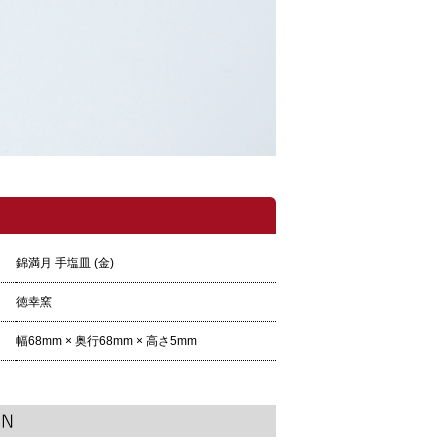
錦満月 手塩皿 (金)
徳幸窯
幅68mm × 奥行68mm × 高さ5mm