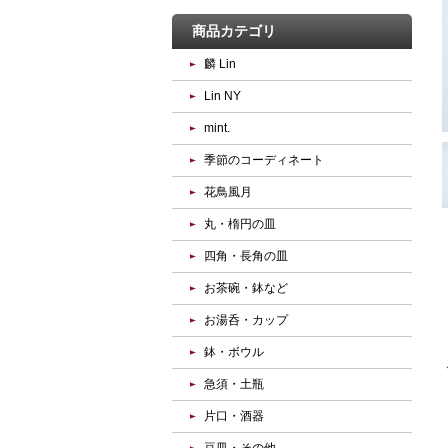
商品カテゴリ
麟 Lin
Lin NY
mint.
季節のコーディネート
花鳥風月
丸・楕円の皿
四角・長角の皿
お茶碗・鉢など
お湯呑・カップ
鉢・ボウル
急須・土瓶
片口・酒器