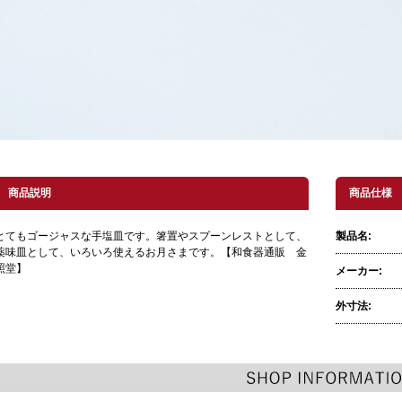
商品説明
商品仕様
とてもゴージャスな手塩皿です。箸置やスプーンレストとして、
製品名:
薬味皿として、いろいろ使えるお月さまです。【和食器通販 金
照堂】
メーカー:
外寸法: