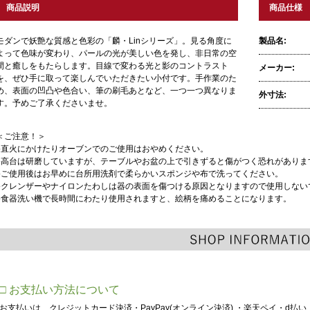
商品説明
商品仕様
モダンで妖艶な質感と色彩の「麟・Linシリーズ」。見る角度に
製品名:
よって色味が変わり、パールの光が美しい色を発し、非日常の空
間と癒しをもたらします。目線で変わる光と影のコントラスト
メーカー:
を、ぜひ手に取って楽しんでいただきたい小付です。手作業のた
め、表面の凹凸や色合い、筆の刷毛あとなど、一つ一つ異なりま
外寸法:
す。予めご了承くださいませ。
＜ご注意！＞
●直火にかけたりオーブンでのご使用はおやめください。
●高台は研磨していますが、テーブルやお盆の上で引きずると傷がつく恐れがありま
●ご使用後はお早めに台所用洗剤で柔らかいスポンジや布で洗ってください。
●クレンザーやナイロンたわしは器の表面を傷つける原因となりますので使用しない
●食器洗い機で長時間にわたり使用されますと、絵柄を痛めることになります。
□ お支払い方法について
お支払いは、クレジットカード決済・PayPay(オンライン決済) ・楽天ペイ・d