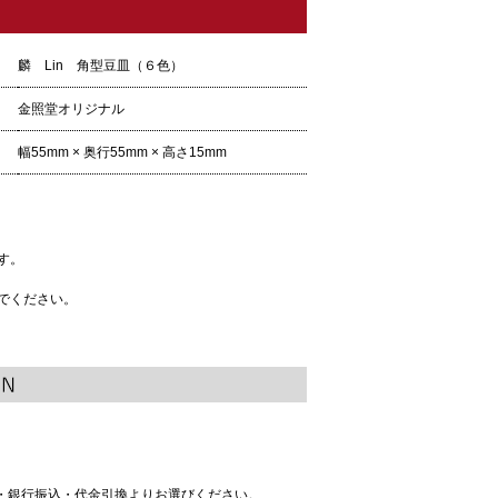
麟 Lin 角型豆皿（６色）
金照堂オリジナル
幅55mm × 奥行55mm × 高さ15mm
す。
でください。
払い・銀行振込・代金引換よりお選びください。