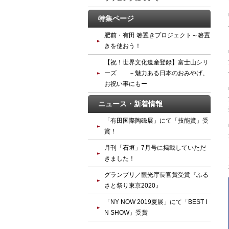
特集ページ
肥前・有田 箸置きプロジェクト～箸置
きを使おう！
【祝！世界文化遺産登録】富士山シリ
ーズ －魅力ある日本のおみやげ、
お祝い事にもー
ニュース・新着情報
「有田国際陶磁展」にて「技能賞」受
賞！
月刊「石垣」7月号に掲載していただ
きました！
グランプリ／観光庁長官賞受賞『ふる
さと祭り東京2020』
「NY NOW 2019夏展」にて「BEST I
N SHOW」受賞