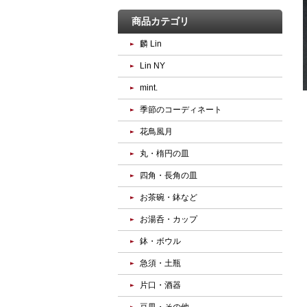
商品カテゴリ
麟 Lin
Lin NY
mint.
季節のコーディネート
花鳥風月
丸・楕円の皿
四角・長角の皿
お茶碗・鉢など
お湯呑・カップ
鉢・ボウル
急須・土瓶
片口・酒器