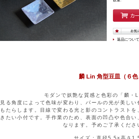
数量:
返品につい
麟 Lin 角型豆皿（６
モダンで妖艶な質感と色彩の「麟・L
見る角度によって色味が変わり、パールの光が美しい
もたらします。目線で変わる光と影のコントラストを
きたい小付です。手作業のため、表面の凹凸や色合い
なります。予めご了承くださ
サイズ：直径5.5×高さ1.