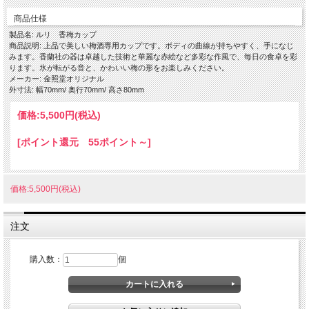
の食卓を彩ります。 氷が転がる音と、かわいい
商品仕様
梅の形をお楽しみください。
製品名: ルリ 香梅カップ
※金を施していますので、レンジではご使用にな
商品説明: 上品で美しい梅酒専用カップです。ボディの曲線が持ちやすく、手になじ
れません。
みます。香蘭社の器は卓越した技術と華麗な赤絵など多彩な作風で、毎日の食卓を彩
ります。氷が転がる音と、かわいい梅の形をお楽しみください。
メーカー: 金照堂オリジナル
サイズ：直径7×高8cm 250cc
外寸法: 幅70mm/ 奥行70mm/ 高さ80mm
価格:
5,500円
(税込)
[ポイント還元 55ポイント～]
価格:5,500円(税込)
注文
購入数：
個