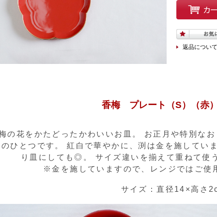
返品につい
香梅 プレート（S）（赤
梅の花をかたどったかわいいお皿。 お正月や特別な
のひとつです。 紅白で華やかに、渕は金を施していま
り皿にしても◎。 サイズ違いを揃えて重ねて使
※金を施していますので、レンジでは
サイズ：直径14×高さ2