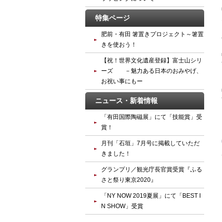
特集ページ
肥前・有田 箸置きプロジェクト～箸置
きを使おう！
【祝！世界文化遺産登録】富士山シリ
ーズ －魅力ある日本のおみやげ、
お祝い事にもー
ニュース・新着情報
「有田国際陶磁展」にて「技能賞」受
賞！
月刊「石垣」7月号に掲載していただ
きました！
グランプリ／観光庁長官賞受賞『ふる
さと祭り東京2020』
「NY NOW 2019夏展」にて「BEST I
N SHOW」受賞