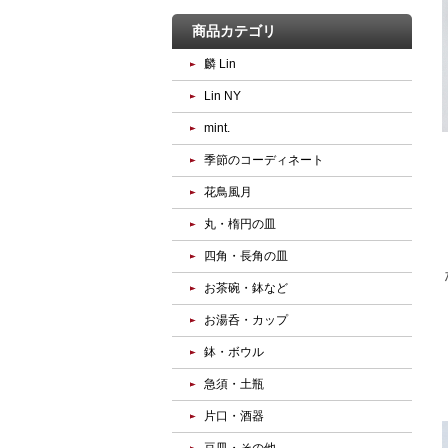
商品カテゴリ
麟 Lin
Lin NY
mint.
季節のコーディネート
花鳥風月
丸・楕円の皿
四角・長角の皿
お茶碗・鉢など
お湯呑・カップ
鉢・ボウル
急須・土瓶
片口・酒器