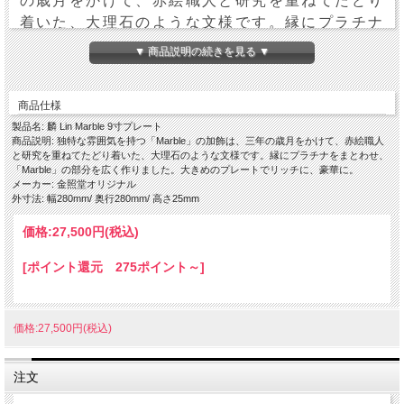
の歳月をかけて、赤絵職人と研究を重ねてたどり
着いた、大理石のような文様です。縁にプラチナ
をまとわせ、「Marble」の部分を広く作りまし
▼ 商品説明の続きを見る ▼
た。大きめのプレートでリッチに、豪華に。
※色合いや模様の仕上がりなど、1点ずつ異なり
商品仕様
ます。
製品名: 麟 Lin Marble 9寸プレート
商品説明: 独特な雰囲気を持つ「Marble」の加飾は、三年の歳月をかけて、赤絵職人
直径28×高さ2.5cm
と研究を重ねてたどり着いた、大理石のような文様です。縁にプラチナをまとわせ、
「Marble」の部分を広く作りました。大きめのプレートでリッチに、豪華に。
メーカー: 金照堂オリジナル
外寸法: 幅280mm/ 奥行280mm/ 高さ25mm
価格:
27,500円
(税込)
[ポイント還元 275ポイント～]
価格:27,500円(税込)
注文