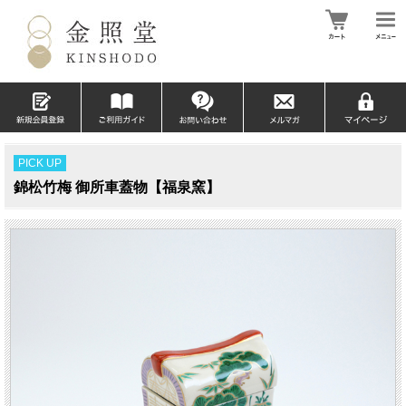
PICK UP
錦松竹梅 御所車蓋物【福泉窯】