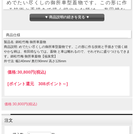
めでたい尽くしの御所車型蓋物です。この形に作
る技術と手描きで描く細やかな柄は、 有田焼な
らでは。蓋物 と車は離れるので、それぞれに盛
▼ 商品説明の続きを見る ▼
りつけもできます。
商品仕様
サイズ：14.0×9.0×高さ12.6cm
製品名: 錦松竹梅 御所車蓋物
商品説明: めでたい尽くしの御所車型蓋物です。この形に作る技術と手描きで描く細
やかな柄は、有田焼ならでは。蓋物 と車は離れるので、それぞれに盛りつけもできま
す。錦松竹梅 御所車蓋物【福泉窯】
外寸法: 幅140mm/ 奥行90mm/ 高さ126mm
価格:
30,800円
(税込)
[ポイント還元 308ポイント～]
価格:30,800円(税込)
注文